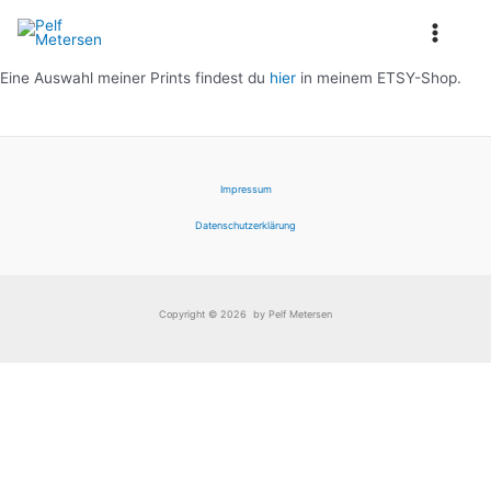
Zum
Inhalt
Main
springen
Eine Auswahl meiner Prints findest du
hier
in meinem ETSY-Shop.
Menu
Impressum
Datenschutzerklärung
Copyright © 2026 by Pelf Metersen